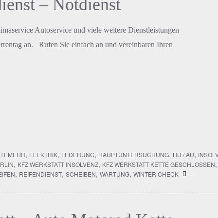
ienst – Notdienst
imaservice Autoservice und viele weitere Dienstleistungen
rrentag an. Rufen Sie einfach an und vereinbaren Ihren
,
,
,
,
,
CHT MEHR
ELEKTRIK
FEDERUNG
HAUPTUNTERSUCHUNG
HU / AU
INSOL
,
,
RLIN
KFZ WERKSTATT INSOLVENZ
KFZ WERKSTATT KETTE GESCHLOSSEN
,
,
,
,
EIFEN
REIFENDIENST
SCHEIBEN
WARTUNG
WINTER CHECK
-