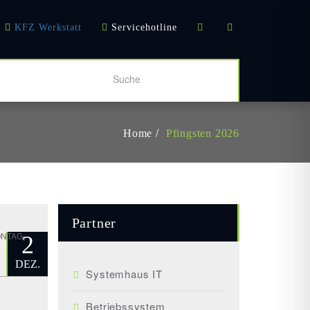
KFZ Werkstatt
Servicehotline
Home
Pfingsten 2026
Partner
,
ONTAG
2
DEZ.
Systemhaus IT
Betriebssystem