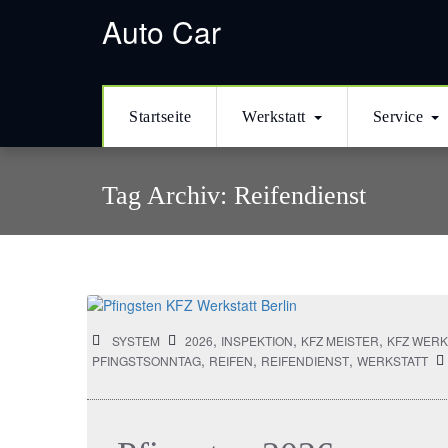
кредиты онлайн
в Казахстане
деньги в долг
кредитование наличны
Auto Car
Startseite
Werkstatt
Service
Tag Archiv:
Reifendienst
,
,
,
SYSTEM
2026
INSPEKTION
KFZ MEISTER
KFZ WERK
,
,
,
PFINGSTSONNTAG
REIFEN
REIFENDIENST
WERKSTATT