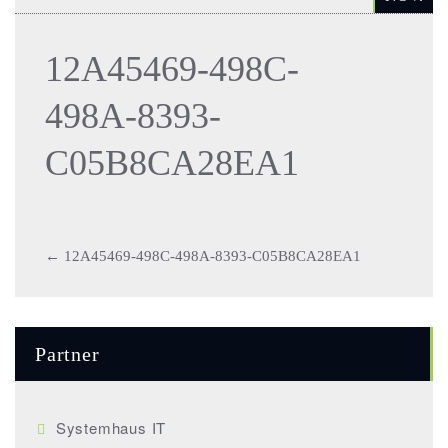
12A45469-498C-
498A-8393-
C05B8CA28EA1
Post
←
12A45469-498C-498A-8393-C05B8CA28EA1
navigation
Partner
Systemhaus IT