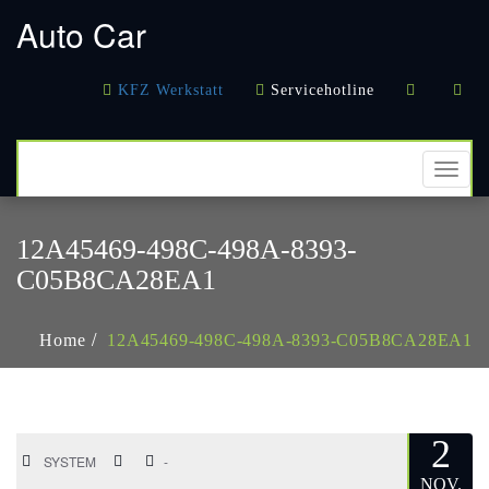
кредиты онлайн
в Казахстане
деньги в долг
кредитование
Auto Car
наличными
KFZ Werkstatt
Servicehotline
TOGG
NAVI
12A45469-498C-498A-8393-
C05B8CA28EA1
Home
12A45469-498C-498A-8393-C05B8CA28EA1
2
SYSTEM
-
NOV.