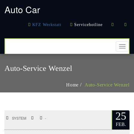
кредиты онлайн
в Казахстане
деньги в долг
кредитование
Auto Car
наличными
KFZ Werkstatt
Servicehotline
TOGG
NAVI
Auto-Service Wenzel
Home
Auto-Service Wenzel
25
SYSTEM
-
FEB.