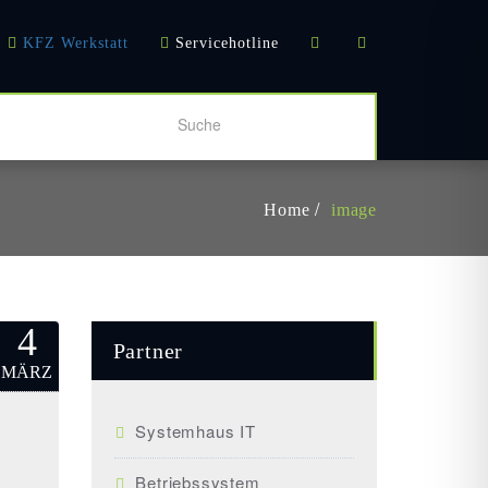
KFZ Werkstatt
Servicehotline
Home
image
4
Partner
MÄRZ
Systemhaus IT
Betriebssystem