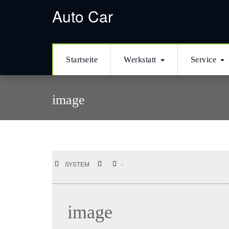
кредиты онлайн
в Казахстане
деньги в долг
кредитование наличны
Auto Car
Startseite
Werkstatt
Service
image
SYSTEM
-
image