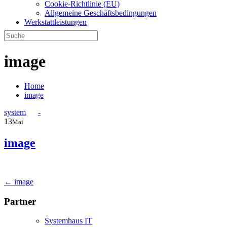
Cookie-Richtlinie (EU)
Allgemeine Geschäftsbedingungen
Werkstattleistungen
image
Home
image
system
-
13
Mai
image
Post
←
image
navigation
Partner
Systemhaus IT