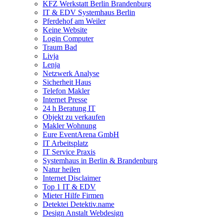
KFZ Werkstatt Berlin Brandenburg
IT & EDV Systemhaus Berlin
Pferdehof am Weiler
Keine Website
Login Computer
Traum Bad
Livja
Lenja
Netzwerk Analyse
Sicherheit Haus
Telefon Makler
Internet Presse
24 h Beratung IT
Objekt zu verkaufen
Makler Wohnung
Eure EventArena GmbH
IT Arbeitsplatz
IT Service Praxis
Systemhaus in Berlin & Brandenburg
Natur heilen
Internet Disclaimer
Top 1 IT & EDV
Mieter Hilfe Firmen
Detektei Detektiv.name
Design Anstalt Webdesign