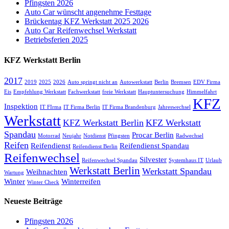
Pfingsten 2026
Auto Car wünscht angenehme Festtage
Brückentag KFZ Werkstatt 2025 2026
Auto Car Reifenwechsel Werkstatt
Betriebsferien 2025
KFZ Werkstatt Berlin
2017
2019
2025
2026
Auto springt nicht an
Autowerkstatt
Berlin
Bremsen
EDV Firma
Eis
Empfehlung Werkstatt
Fachwerkstatt
freie Werkstatt
Hauptuntersuchung
Himmelfahrt
KFZ
Inspektion
IT FIrma
IT Firma Berlin
IT Firma Brandenburg
Jahreswechsel
Werkstatt
KFZ Werkstatt Berlin
KFZ Werkstatt
Spandau
Procar Berlin
Motorrad
Neujahr
Notdienst
Pfingsten
Radwechsel
Reifen
Reifendienst
Reifendienst Spandau
Reifendienst Berlin
Reifenwechsel
Silvester
Reifenwechsel Spandau
Systemhaus IT
Urlaub
Werkstatt Berlin
Werkstatt Spandau
Weihnachten
Wartung
Winter
Winterreifen
Winter Check
Neueste Beiträge
Pfingsten 2026