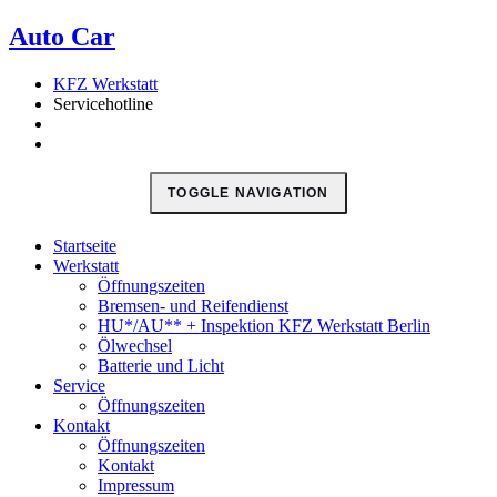
кредиты онлайн
Auto Car
в Казахстане
деньги в долг
кредитование
наличными
KFZ Werkstatt
Servicehotline
TOGGLE NAVIGATION
Startseite
Werkstatt
Öffnungszeiten
Bremsen- und Reifendienst
HU*/AU** + Inspektion KFZ Werkstatt Berlin
Ölwechsel
Batterie und Licht
Service
Öffnungszeiten
Kontakt
Öffnungszeiten
Kontakt
Impressum