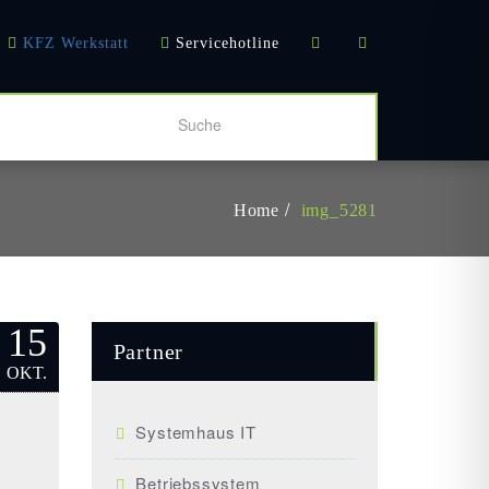
KFZ Werkstatt
Servicehotline
Home
img_5281
15
Partner
OKT.
Systemhaus IT
Betriebssystem