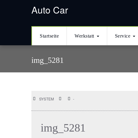
кредиты онлайн
в Казахстане
деньги в долг
кредитование наличны
Auto Car
Startseite
Werkstatt
Service
img_5281
SYSTEM
-
img_5281