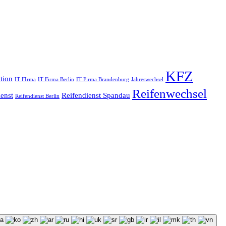
KFZ
tion
IT FIrma
IT Firma Berlin
IT Firma Brandenburg
Jahreswechsel
Reifenwechsel
enst
Reifendienst Spandau
Reifendienst Berlin