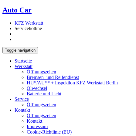
кредиты онлайн
Auto Car
в Казахстане
деньги в долг
кредитование нал
KFZ Werkstatt
Servicehotline
Toggle navigation
Startseite
Werkstatt
Öffnungszeiten
Bremsen- und Reifendienst
HU*/AU** + Inspektion KFZ Werkstatt Berlin
Ölwechsel
Batterie und Licht
Service
Öffnungszeiten
Kontakt
Öffnungszeiten
Kontakt
Impressum
Cookie-Richtlinie (EU)