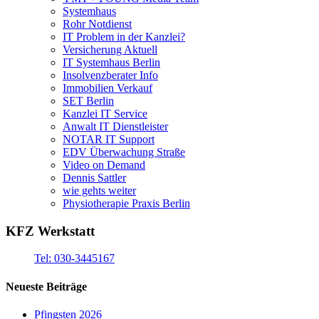
Systemhaus
Rohr Notdienst
IT Problem in der Kanzlei?
Versicherung Aktuell
IT Systemhaus Berlin
Insolvenzberater Info
Immobilien Verkauf
SET Berlin
Kanzlei IT Service
Anwalt IT Dienstleister
NOTAR IT Support
EDV Überwachung Straße
Video on Demand
Dennis Sattler
wie gehts weiter
Physiotherapie Praxis Berlin
KFZ Werkstatt
Tel: 030-3445167
Neueste Beiträge
Pfingsten 2026