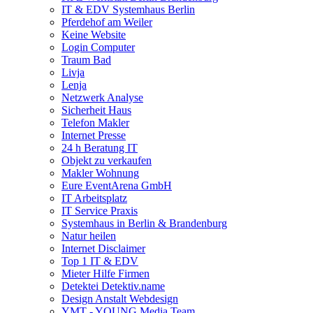
IT & EDV Systemhaus Berlin
Pferdehof am Weiler
Keine Website
Login Computer
Traum Bad
Livja
Lenja
Netzwerk Analyse
Sicherheit Haus
Telefon Makler
Internet Presse
24 h Beratung IT
Objekt zu verkaufen
Makler Wohnung
Eure EventArena GmbH
IT Arbeitsplatz
IT Service Praxis
Systemhaus in Berlin & Brandenburg
Natur heilen
Internet Disclaimer
Top 1 IT & EDV
Mieter Hilfe Firmen
Detektei Detektiv.name
Design Anstalt Webdesign
YMT - YOUNG Media Team