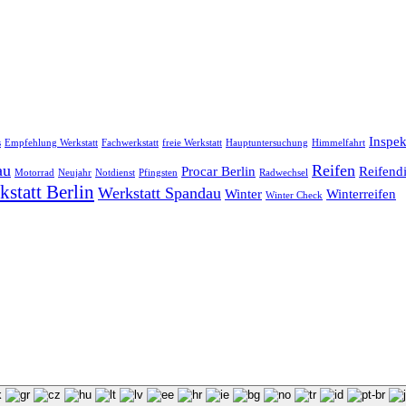
Inspek
s
Empfehlung Werkstatt
Fachwerkstatt
freie Werkstatt
Hauptuntersuchung
Himmelfahrt
au
Reifen
Procar Berlin
Reifendi
Motorrad
Neujahr
Notdienst
Pfingsten
Radwechsel
kstatt Berlin
Werkstatt Spandau
Winter
Winterreifen
Winter Check