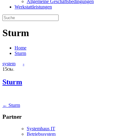
Allgemeine Geschäftsbedingungen
Werkstattleistungen
Sturm
Home
Sturm
system
-
15
Okt.
Sturm
Post
←
Sturm
navigation
Partner
Systemhaus IT
Betriebssystem