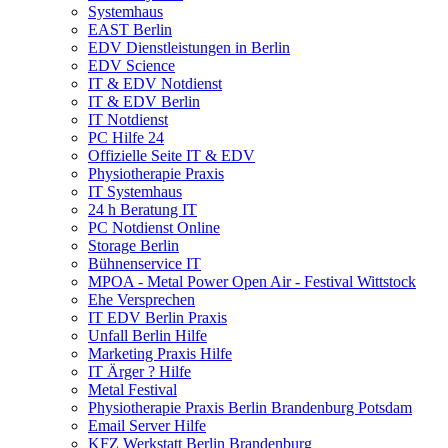
Systemhaus
EAST Berlin
EDV Dienstleistungen in Berlin
EDV Science
IT & EDV Notdienst
IT & EDV Berlin
IT Notdienst
PC Hilfe 24
Offizielle Seite IT & EDV
Physiotherapie Praxis
IT Systemhaus
24 h Beratung IT
PC Notdienst Online
Storage Berlin
Bühnenservice IT
MPOA - Metal Power Open Air - Festival Wittstock
Ehe Versprechen
IT EDV Berlin Praxis
Unfall Berlin Hilfe
Marketing Praxis Hilfe
IT Ärger ? Hilfe
Metal Festival
Physiotherapie Praxis Berlin Brandenburg Potsdam
Email Server Hilfe
KFZ Werkstatt Berlin Brandenburg