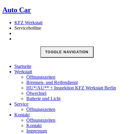
кредиты онлайн
Auto Car
в Казахстане
деньги в долг
кредитование
наличными
KFZ Werkstatt
Servicehotline
TOGGLE NAVIGATION
Startseite
Werkstatt
Öffnungszeiten
Bremsen- und Reifendienst
HU*/AU** + Inspektion KFZ Werkstatt Berlin
Ölwechsel
Batterie und Licht
Service
Öffnungszeiten
Kontakt
Öffnungszeiten
Kontakt
Impressum