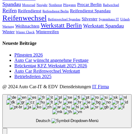
Spandau
Procar Berlin
Motorrad
Neujahr
Notdienst
Pfingsten
Radwechsel
Reifen
Reifendienst
Reifendienst Spandau
Reifendienst Berlin
Reifenwechsel
Silvester
Reifenwechsel Spandau
Systemhaus IT
Urlaub
Werkstatt Berlin
Werkstatt Spandau
Weihnachten
Wartung
Winter
Winterreifen
Winter Check
Neueste Beiträge
Pfingsten 2026
Auto Car wünscht angenehme Festtage
Brückentag KFZ Werkstatt 2025 2026
Auto Car Reifenwechsel Werkstatt
Betriebsferien 2025
@ 2024 Auto Car-IT & EDV Dienstleistungen
IT Firma
Deutsch