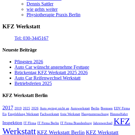
Dennis Sattler
wie gehts weiter
Physiotherapie Praxis Berlin
KFZ Werkstatt
Tel: 030-3445167
Neueste Beiträge
Pfingsten 2026
Auto Car wünscht angenehme Festtage
Brückentag KFZ Werkstatt 2025 2026
Auto Car Reifenwechsel Werkstatt
Betriebsferien 2025
KFZ Werkstatt Berlin
2017
2019
2025
2026
Auto springt nicht an
Autowerkstatt
Berlin
Bremsen
EDV Firma
Eis
Empfehlung Werkstatt
Fachwerkstatt
freie Werkstatt
Hauptuntersuchung
Himmelfahrt
KFZ
Inspektion
IT FIrma
IT Firma Berlin
IT Firma Brandenburg
Jahreswechsel
Werkstatt
KFZ Werkstatt Berlin
KFZ Werkstatt