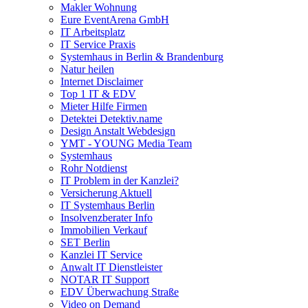
Makler Wohnung
Eure EventArena GmbH
IT Arbeitsplatz
IT Service Praxis
Systemhaus in Berlin & Brandenburg
Natur heilen
Internet Disclaimer
Top 1 IT & EDV
Mieter Hilfe Firmen
Detektei Detektiv.name
Design Anstalt Webdesign
YMT - YOUNG Media Team
Systemhaus
Rohr Notdienst
IT Problem in der Kanzlei?
Versicherung Aktuell
IT Systemhaus Berlin
Insolvenzberater Info
Immobilien Verkauf
SET Berlin
Kanzlei IT Service
Anwalt IT Dienstleister
NOTAR IT Support
EDV Überwachung Straße
Video on Demand