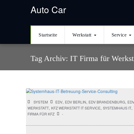
кредиты онлайн
в Казахстане
деньги в долг
кредитование наличны
Auto Car
Startseite
Werkstatt
Service
Tag Archiv:
IT Firma für Werkst
,
,
,
SYSTEM
EDV
EDV BERLIN
EDV BRANDENBURG
EDV
,
,
,
WERKSTATT
KFZ WERKSTATT IT SERVICE
SYSTEMHAUS IT
FIRMA FÜR KFZ
-