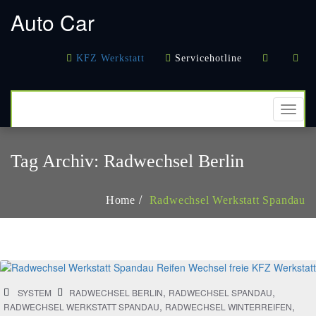
кредиты онлайн
в Казахстане
деньги в долг
кредитование
Auto Car
наличными
KFZ Werkstatt
Servicehotline
TOGG
NAVI
Tag Archiv:
Radwechsel Berlin
Home
Radwechsel Werkstatt Spandau
,
,
SYSTEM
RADWECHSEL BERLIN
RADWECHSEL SPANDAU
,
,
RADWECHSEL WERKSTATT SPANDAU
RADWECHSEL WINTERREIFEN