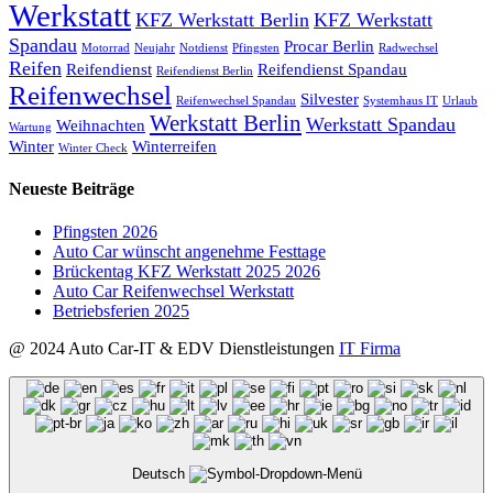
Werkstatt
KFZ Werkstatt Berlin
KFZ Werkstatt
Spandau
Procar Berlin
Motorrad
Neujahr
Notdienst
Pfingsten
Radwechsel
Reifen
Reifendienst
Reifendienst Spandau
Reifendienst Berlin
Reifenwechsel
Silvester
Reifenwechsel Spandau
Systemhaus IT
Urlaub
Werkstatt Berlin
Werkstatt Spandau
Weihnachten
Wartung
Winter
Winterreifen
Winter Check
Neueste Beiträge
Pfingsten 2026
Auto Car wünscht angenehme Festtage
Brückentag KFZ Werkstatt 2025 2026
Auto Car Reifenwechsel Werkstatt
Betriebsferien 2025
@ 2024 Auto Car-IT & EDV Dienstleistungen
IT Firma
Deutsch