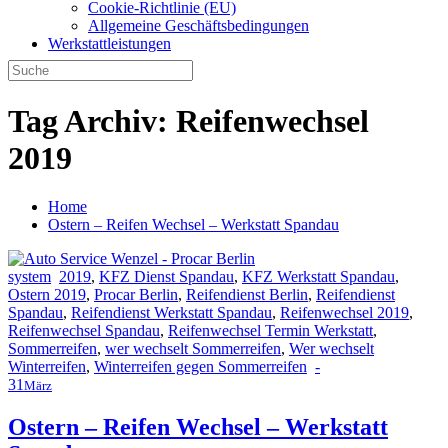
Cookie-Richtlinie (EU)
Allgemeine Geschäftsbedingungen
Werkstattleistungen
Tag Archiv:
Reifenwechsel
2019
Home
Ostern – Reifen Wechsel – Werkstatt Spandau
system
2019
,
KFZ Dienst Spandau
,
KFZ Werkstatt Spandau
,
Ostern 2019
,
Procar Berlin
,
Reifendienst Berlin
,
Reifendienst
Spandau
,
Reifendienst Werkstatt Spandau
,
Reifenwechsel 2019
,
Reifenwechsel Spandau
,
Reifenwechsel Termin Werkstatt
,
Sommerreifen
,
wer wechselt Sommerreifen
,
Wer wechselt
Winterreifen
,
Winterreifen gegen Sommerreifen
-
31
März
Ostern – Reifen Wechsel – Werkstatt