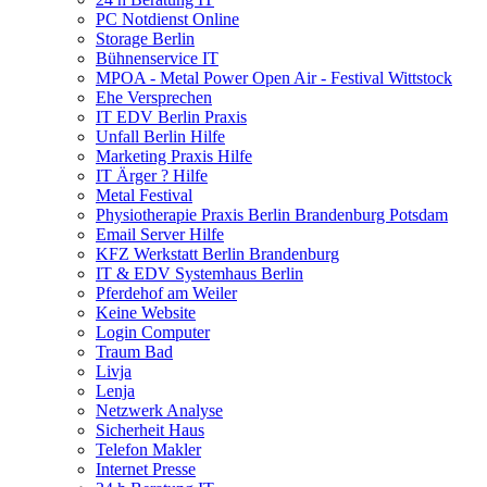
PC Notdienst Online
Storage Berlin
Bühnenservice IT
MPOA - Metal Power Open Air - Festival Wittstock
Ehe Versprechen
IT EDV Berlin Praxis
Unfall Berlin Hilfe
Marketing Praxis Hilfe
IT Ärger ? Hilfe
Metal Festival
Physiotherapie Praxis Berlin Brandenburg Potsdam
Email Server Hilfe
KFZ Werkstatt Berlin Brandenburg
IT & EDV Systemhaus Berlin
Pferdehof am Weiler
Keine Website
Login Computer
Traum Bad
Livja
Lenja
Netzwerk Analyse
Sicherheit Haus
Telefon Makler
Internet Presse