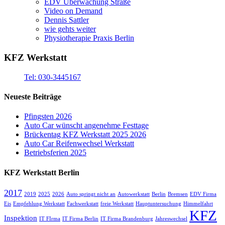
EDV Überwachung Straße
Video on Demand
Dennis Sattler
wie gehts weiter
Physiotherapie Praxis Berlin
KFZ Werkstatt
Tel: 030-3445167
Neueste Beiträge
Pfingsten 2026
Auto Car wünscht angenehme Festtage
Brückentag KFZ Werkstatt 2025 2026
Auto Car Reifenwechsel Werkstatt
Betriebsferien 2025
KFZ Werkstatt Berlin
2017
2019
2025
2026
Auto springt nicht an
Autowerkstatt
Berlin
Bremsen
EDV Firma
Eis
Empfehlung Werkstatt
Fachwerkstatt
freie Werkstatt
Hauptuntersuchung
Himmelfahrt
KFZ
Inspektion
IT FIrma
IT Firma Berlin
IT Firma Brandenburg
Jahreswechsel