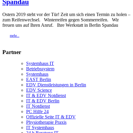
Spandau
Ostern 2019 steht vor der Tür! Zeit um sich einen Termin zu holen –
zum Reifenwechsel. Winterreifen gegen Sommerreifen. Wir
freuen uns auf Ihren Anruf. Ihre Werkstatt in Berlin Spandau
mehr...
Partner
Systemhaus IT
Betriebssystem
Systemhaus
EAST Berlin
EDV Dienstleistungen in Berlin
EDV Science
IT & EDV Notdienst
IT & EDV Berlin
IT Notdienst
PC Hilfe 24
Offizielle Seite IT & EDV
Physiotherapie Praxis
IT Systemhaus
24 h Beratung IT