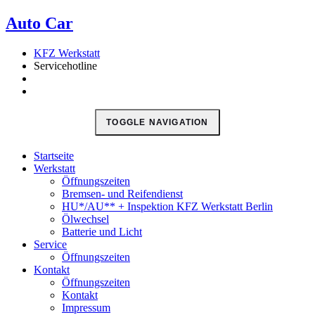
кредиты онлайн
Auto Car
в Казахстане
деньги в долг
кредитование
наличными
KFZ Werkstatt
Servicehotline
TOGGLE NAVIGATION
Startseite
Werkstatt
Öffnungszeiten
Bremsen- und Reifendienst
HU*/AU** + Inspektion KFZ Werkstatt Berlin
Ölwechsel
Batterie und Licht
Service
Öffnungszeiten
Kontakt
Öffnungszeiten
Kontakt
Impressum