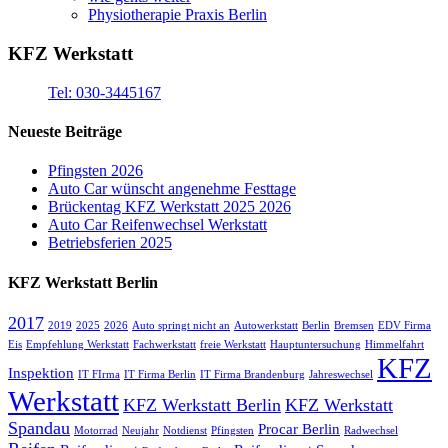
Physiotherapie Praxis Berlin
KFZ Werkstatt
Tel: 030-3445167
Neueste Beiträge
Pfingsten 2026
Auto Car wünscht angenehme Festtage
Brückentag KFZ Werkstatt 2025 2026
Auto Car Reifenwechsel Werkstatt
Betriebsferien 2025
KFZ Werkstatt Berlin
2017
2019
2025
2026
Auto springt nicht an
Autowerkstatt
Berlin
Bremsen
EDV Firma
Eis
Empfehlung Werkstatt
Fachwerkstatt
freie Werkstatt
Hauptuntersuchung
Himmelfahrt
KFZ
Inspektion
IT FIrma
IT Firma Berlin
IT Firma Brandenburg
Jahreswechsel
Werkstatt
KFZ Werkstatt Berlin
KFZ Werkstatt
Spandau
Procar Berlin
Motorrad
Neujahr
Notdienst
Pfingsten
Radwechsel