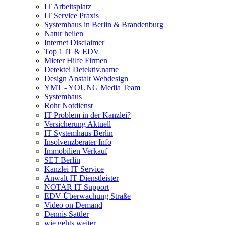
IT Arbeitsplatz
IT Service Praxis
Systemhaus in Berlin & Brandenburg
Natur heilen
Internet Disclaimer
Top 1 IT & EDV
Mieter Hilfe Firmen
Detektei Detektiv.name
Design Anstalt Webdesign
YMT - YOUNG Media Team
Systemhaus
Rohr Notdienst
IT Problem in der Kanzlei?
Versicherung Aktuell
IT Systemhaus Berlin
Insolvenzberater Info
Immobilien Verkauf
SET Berlin
Kanzlei IT Service
Anwalt IT Dienstleister
NOTAR IT Support
EDV Überwachung Straße
Video on Demand
Dennis Sattler
wie gehts weiter