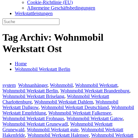
Cookie-Richtlinie (EU)
Allgemeine Geschäftsbedingungen
Werkstattleistungen
Tag Archiv:
Wohnmobil
Werkstatt Ost
Home
Wohnmobil Werkstatt Berlin
system
Wohnanhänger
,
Wohnmobil
,
Wohnmobil Werkstatt
,
Wohnmobil Werkstatt Berlin
,
Wohnmobil Werkstatt Brandenburg
,
Wohnmobil Werkstatt Briselang
,
Wohnmobil Werkstatt
Charlottenburg
,
Wohnmobil Werkstatt Dahlem
,
Wohnmobil
Werkstatt Dallgow
,
Wohnmobil Werkstatt Deutschland
,
Wohnmobil
Werkstatt Empfehlung
,
Wohnmobil Werkstatt Falkensee
,
Wohnmobil Werkstatt Frohnaus
,
Wohnmobil Werkstatt Gatow
,
Wohnmobil Werkstatt Grunewadl
,
Wohnmobil Werkstatt
Grunewald
,
Wohnmobil Werkstatt gute
,
Wohnmobil Werkstatt
Hakenfelde
,
Wohnmobil Werkstatt Halensee
,
Wohnmobil Werkstatt