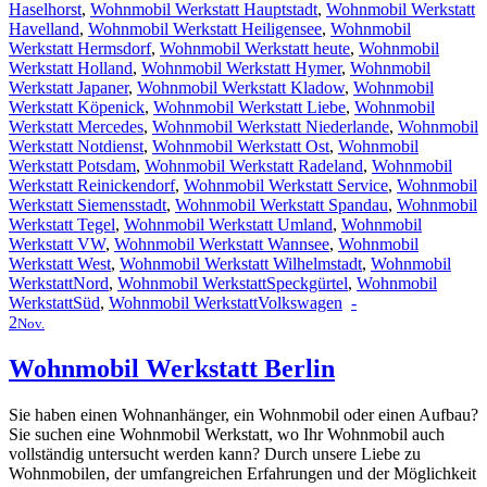
Haselhorst
,
Wohnmobil Werkstatt Hauptstadt
,
Wohnmobil Werkstatt
Havelland
,
Wohnmobil Werkstatt Heiligensee
,
Wohnmobil
Werkstatt Hermsdorf
,
Wohnmobil Werkstatt heute
,
Wohnmobil
Werkstatt Holland
,
Wohnmobil Werkstatt Hymer
,
Wohnmobil
Werkstatt Japaner
,
Wohnmobil Werkstatt Kladow
,
Wohnmobil
Werkstatt Köpenick
,
Wohnmobil Werkstatt Liebe
,
Wohnmobil
Werkstatt Mercedes
,
Wohnmobil Werkstatt Niederlande
,
Wohnmobil
Werkstatt Notdienst
,
Wohnmobil Werkstatt Ost
,
Wohnmobil
Werkstatt Potsdam
,
Wohnmobil Werkstatt Radeland
,
Wohnmobil
Werkstatt Reinickendorf
,
Wohnmobil Werkstatt Service
,
Wohnmobil
Werkstatt Siemensstadt
,
Wohnmobil Werkstatt Spandau
,
Wohnmobil
Werkstatt Tegel
,
Wohnmobil Werkstatt Umland
,
Wohnmobil
Werkstatt VW
,
Wohnmobil Werkstatt Wannsee
,
Wohnmobil
Werkstatt West
,
Wohnmobil Werkstatt Wilhelmstadt
,
Wohnmobil
WerkstattNord
,
Wohnmobil WerkstattSpeckgürtel
,
Wohnmobil
WerkstattSüd
,
Wohnmobil WerkstattVolkswagen
-
2
Nov.
Wohnmobil Werkstatt Berlin
Sie haben einen Wohnanhänger, ein Wohnmobil oder einen Aufbau?
Sie suchen eine Wohnmobil Werkstatt, wo Ihr Wohnmobil auch
vollständig untersucht werden kann? Durch unsere Liebe zu
Wohnmobilen, der umfangreichen Erfahrungen und der Möglichkeit