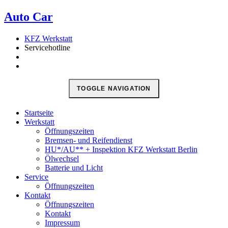
кредиты онлайн
Auto Car
в Казахстане
деньги в долг
кредитование
наличными
KFZ Werkstatt
Servicehotline
TOGGLE NAVIGATION
Startseite
Werkstatt
Öffnungszeiten
Bremsen- und Reifendienst
HU*/AU** + Inspektion KFZ Werkstatt Berlin
Ölwechsel
Batterie und Licht
Service
Öffnungszeiten
Kontakt
Öffnungszeiten
Kontakt
Impressum